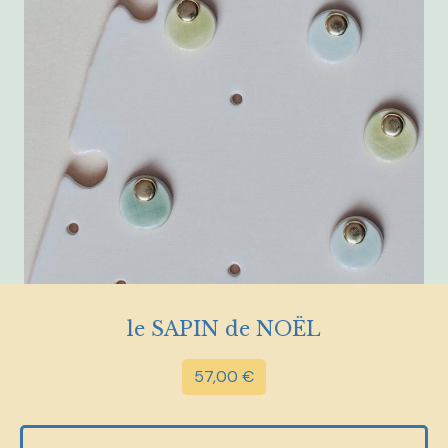
le SAPIN de NOËL
57,00
€