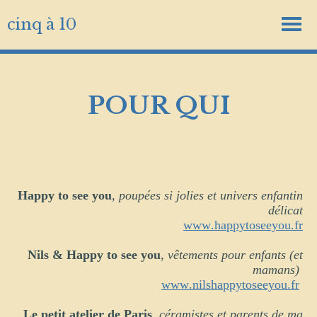
cinq à 10
POUR QUI
Happy to see you
,
poupées si jolies et univers enfantin
délicat
www.happytoseeyou.fr
Nils & Happy to see you
,
vêtements pour enfants (et
mamans)
www.nilshappytoseeyou.fr
Le petit atelier de Paris
,
céramistes et parents de ma