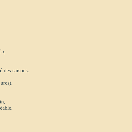
téo,
é des saisons.
eures).
in,
réable.