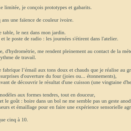
ie limitée, je conçois prototypes et gabarits.
q ans une faïence de couleur ivoire.
e table, le nez dans mon jardin.
t le poste de radio : les journées s'étirent dans l'atelier.
ge, d'hydrométrie, me rendent pleinement au contact de la mé
 rythme de travail.
e fabrique l’émail aux tons doux et chauds que je réalise au gr
 surprises d'ouverture du four (joies ou... étonnements),
avant de découvrir le résultat d'une cuisson (une vingtaine d'h
modèles aux formes tendres, tout en douceur,
et le goût : boire dans un bol ne me semble pas un geste anod
seurs et émaillage pour en faire une expérience sensorielle ag
que cinq à 10.