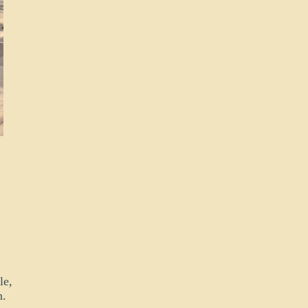
lle,
n.